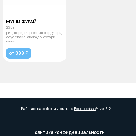
МУШИ ФУРАЙ
230 г
рис, нори, творожный сыр, угорь,
соус спайс, авокадо, сухари
панко
от 399 ₽
Работает на эффективном ядре
Foodpicásso
ver. 3.2
Политика конфиденциальности