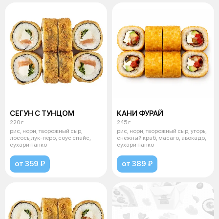
СЕГУН С ТУНЦОМ
КАНИ ФУРАЙ
220 г
245 г
рис, нори, творожный сыр,
рис, нори, творожный сыр, угорь,
лосось,лук-перо, соус спайс,
снежный краб, масаго, авокадо,
сухари панко
сухари панко
от 359 ₽
от 389 ₽