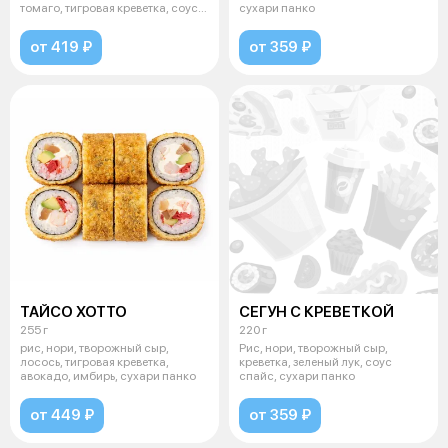
томаго, тигровая креветка, соус
сухари панко
спай
от 419 ₽
от 359 ₽
ТАЙСО ХОТТО
СЕГУН С КРЕВЕТКОЙ
255 г
220 г
рис, нори, творожный сыр,
Рис, нори, творожный сыр,
лосось, тигровая креветка,
креветка, зеленый лук, соус
авокадо, имбирь, сухари панко
спайс, сухари панко
от 449 ₽
от 359 ₽