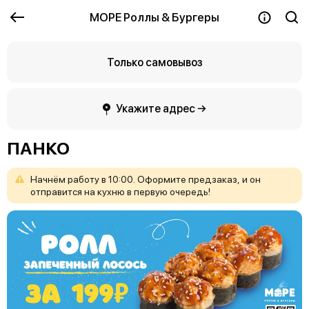
МОРЕ Роллы & Бургеры
Только самовывоз
Укажите адрес →
ПАНКО
Начнём
работу
в
10:00.
Оформите
предзаказ,
и
он
отправится
на
кухню
в
первую
очередь!